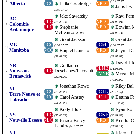
9
(±39.07.07)
Alberta
PCC
NPD
⊕
Laila Goodridge
⊕
Janis Irw
(±40.07.07)
⊕
Jake Sawatzky
⊕
Ravi Par
BC
PLC
NPD
(26.05.14)
(31.08.24)
Colombie-
8
PLC
NPD
⊕
Stephanie
⊕
Bowinn 
Britannique
McLean
(39.05.06)
(41.00.14)
⊕
Grant Jackson
⊕
Grant Jac
MB
PCC
PCM
(±30.07.07)
(±30.07.07)
11
Manitoba
PCC
NPD
⊕
Raquel Dancho
⊕
Jelynn De
(36.03.23)
(26.07.09)
⊕
David Hi
NB
⊕
Guillaume
PLNB
(31.03.05)
Nouveau-
PLC
Deschênes-Thériault
3
PVNB
⊕
Megan Mi
Brunswick
(32.01.28)
(40.03.06)
⊕
Jonathan Rowe
⊕
Riley Ba
NL
PCC
PCTL
(28.06.23)
(29.11.26)
Terre-Neuve-et-
7
PCC
PLTL
⊕
Carol Anstey
⊕
Bettina F
Labrador
(51.09.23)
(±51.07.07)
⊕
Kody Blois
⊕
Ryan Rob
NS
PLC
PCNE
(35.06.22)
(33.01.00)
2
Nouvelle-Écosse
PLC
NPD
⊕
Jessica Fancy-
⊕
Kendra C
Landry
(±43.07.07)
(37.09.14)
NT
⊕
Kieron Te