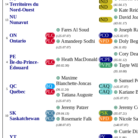
IND
Territoires du
14
(41.04.17)
IND
Nord-Ouest
⊕
Kate Rei
NU
⊕
David Joa
IND
13
Nunavut
(43.01.17)
⊕
Fares Al Soud
⊕
Joseph Ra
ON
PLC
PCO
(±25.07.07)
(±25.02.07)
6
Ontario
PLC
NPD
⊕
Amandeep Sodhi
⊕
Doly Be
(±25.07.07)
(36.11.03)
⊕
Cory Dea
PE
⊕
Heath MacDonald
PCPE
(35.01.12)
Île-du-Prince-
PLC
4
PVPE
⊕
Tayte Wil
(60.02.30)
Édouard
(35.10.00)
⊕
Maxime
⊕
Samuel P
Blanchette-Joncas
QC
BQ
CAQ
(±35.07.07)
5
(36.11.24)
Québec
PLC
CAQ
⊕
Kariane B
⊕
Tatiana Auguste
(±35.07.07)
(±25.07.07)
⊕
Jeremy Patzer
⊕
Jeremy Co
SK
PCC
PSK
(39.04.13)
(35.07.21)
10
Saskatchewan
PCC
NPD
⊕
Rosemarie Falk
⊕
Nicole Sa
(±38.07.07)
(±40.07.07)
⊕
Currie Di
YT
PY
(40.11.06)