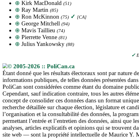
⊕
Kirk MacDonald
(51)
⊕
Ray Martin
(85)
⊕
Ron McKinnon
✓
(75)
[CA]
⊕
George Mitchell
(94)
⊕
Mavis Taillieu
(74)
⊕
Pierrette Venne
(81)
⊕
Julius Yankowsky
(88)
✓
E
© 2005-2026 :: PoliCan.ca
Étant donné que les résultats électoraux sont par nature d
informations publiques, de telles données présentées dans
PoliCan sont considérées comme étant du domaine public
Cependant, sauf indication contraire, tous les autres élém
concept de consolider ces données dans un format unique,
recherche détaillée sur chaque élection, législature et cand
l’organisation et la consultabilité des données, la progra
permettant l’entrée et l’entretien des données, ainsi que le
analyses, articles explicatifs et opinions qui se trouvent d
site web — sont la propriété intellectuelle de Maurice Y.