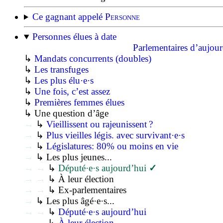
Ce gagnant appelé
Personne
Personnes élues à date
Parlementaires d’aujou
↳
Mandats concurrents (doubles)
↳
Les transfuges
↳
Les plus élu·e·s
↳
Une fois, c’est assez
↳
Premières femmes élues
↳ Une question d’âge
→
↳
Vieillissent ou rajeunissent ?
→
↳
Plus vieilles légis. avec survivant·e·s
→
↳
Législatures: 80% ou moins en vie
→
↳ Les plus jeunes...
→
→
↳
Député·e·s aujourd’hui
✓
→
→
↳ À leur élection
→
→
↳ Ex-parlementaires
→
↳ Les plus âgé·e·s...
→
→
↳
Député·e·s aujourd’hui
→
→
↳
À leur élection