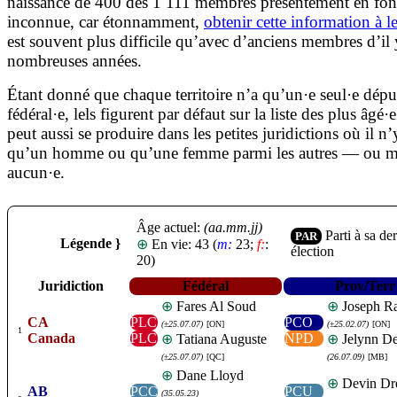
naissance de 400 des 1 111 membres présentement en fonc
inconnue, car étonnamment,
obtenir cette information à le
est souvent plus difficile qu’avec d’anciens membres d’il 
nombreuses années.
Étant donné que chaque territoire n’a qu’un·e seul·e dépu
fédéral·e, lels figurent par défaut sur la liste des plus âgé·
peut aussi se produire dans les petites juridictions où il n’
qu’un homme ou qu’une femme parmi les autres — ou 
aucun·e.
Âge actuel:
(aa.mm.jj)
Parti à sa de
PAR
Légende }
⊕
En vie: 43 (
m:
23;
f:
:
élection
20)
Juridiction
Fédéral
Prov/Terr
⊕
Fares Al Soud
⊕
Joseph Ra
CA
PLC
PCO
(±25.07.07)
[ON]
(±25.02.07)
[ON]
1
Canada
PLC
NPD
⊕
Tatiana Auguste
⊕
Jelynn De
(±25.07.07)
[QC]
(26.07.09)
[MB]
⊕
Dane Lloyd
⊕
Devin Dr
AB
PCC
PCU
(35.05.23)