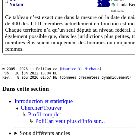
12
Yukon
PY
⊕
Linda Ben
(±45.07.07)
Ce tableau n’est exact que dans la mesure où la date de na
de 400 des 1 111 membres actuellement en fonction est in
Chaque territoire n’a qu’un seul député au niveau fédéral. I
également possible que, dans les juridictions plus petites, t
membres élus soient uniquement des hommes ou uniqueme
femmes.
© 2005, 2026 :: PoliCan.ca (
Maurice Y. Michaud
)
Pub.: 20 jun 2022 13:04
HE
Rev.: 8 aoû 2026 01:57
HE
(données présentées dynamiquement)
Dans cette section
Introduction et statistique
↳
Chercher/Trouver
→
↳
Profil complet
→
→
↳
PoliCan veut plus d’info sur...
Sous différents angles