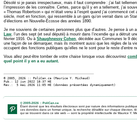
Désolé si je parais irrespectueux, mais il faut comprendre : j’ai fait telleme
l’impression de les connaître. Certes, parce qu’il y en a tellement, j’ai s
« Thomas Robertson » qui m’était venu à l’esprit quand j’ai commencé cet a
siècle, mort en fonction, qui ressemble à un gars qu’on verrait dans un Starb
d’élections en Nouvelle-Écosse des années 1890.
Je me souviens de certaines personnes plus que d’autres. Je pense à un 
Law
, l’un des sept (et seul député) à mourir dans l’incendie qui a détruit 
février 1916. Ou à
Shaughnessy Cohen
, décédée aux Communes le 9 déce
une façon de se démarquer, mais ils montrent aussi que les règles de la vie
occupent des fonctions publiques qu’elles ne le sont pour le reste d’entre
Vous allez peut-être tomber de votre chaise lorsque vous découvrirez
comb
quel point il y en a eu autant.
© 2005, 2026 :: PoliCan.ca (
Maurice Y. Michaud
)
Pub.: 12 jun 2022 18:37
HE
Rev.: 5 mai 2026 11:05
HE
(données présentées dynamiquement)
© 2005-2026 :: PoliCan.ca
Étant donné que les résultats électoraux sont par nature des informations publiq
ces données dans un format unique, la recherche détaillée sur chaque élection, légis
qui se trouvent dans ce site web — sont la propriété intellectuelle de Maurice Y. M