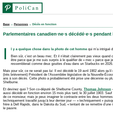
Base
→
Personnes
→ Décès en fonction
Parlementaires canadien·ne·s décédé·e·s pendant
I
l y a quelque chose dans la photo de cet homme
qui m’a intrigué 
Bien sûr, c’est un beau mec. Et il n’était clairement pas vieux quand ce
être parce que je me suis surpris à le qualifier de « mec » parce que
ressemblerait comme deux gouttes d’eau dans un Starbucks en 2026
Mais pour sûr, ce ne serait pas
lui
. Il est décédé le 19 avril 1902 alors qu’
(très brièvement) Président de l’Assemblée législative de la Nouvelle-Écoss
ans à son décès. Cette photo a probablement été prise une décennie ou plus 
Shelburne.
Et devinez quoi ? Son co-député de Shelburne County,
Thomas Johnson
—
aussi décédé en fonction environ 15 mois plus tard, le 30 juillet 1903. Sau
de ce monsieur, mais je peux imaginer le contraste entre les deux hommes m
tech­nique­ment travaillé jusqu’à leur dernier jour — « tech­nique­ment » pui
frère à Dell Rapids, dans le Dakota du Sud, « tentant de se remettre d’une
le pauvre.