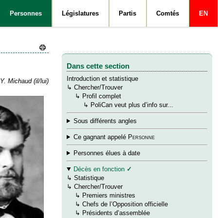
Personnes
Législatures
Partis
Comtés
EN
Dans cette section
Introduction et statistique
Y. Michaud (il/lui)
↳
Chercher/Trouver
→
↳
Profil complet
→
→
↳
PoliCan veut plus d’info sur...
Sous différents angles
Ce gagnant appelé
Personne
Personnes élues à date
Décès en fonction
✓
↳
Statistique
↳
Chercher/Trouver
→
↳
Premiers ministres
→
↳
Chefs de l’Opposition officielle
→
↳
Présidents d’assemblée