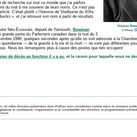
nt de recherche sur tout ce monde que j’ai parfois
ouvent du mal à me souvenir de leurs noms. Ce n’est pas
rticle. C’était plutôt « l’homme de Shelburne du XIXe
ucks », et j’ai retrouvé son nom à partir de résultats
Thomas Robe
autre Néo-Écossais, député de Yarmouth,
Bowman
©
Photo
une grande partie du Parlement canadien dans la nuit du 3
mbre 1998, quelques secondes après qu’elle se soit adressée à la Chambre
 quotidienne — de la gravité à la vie et la mort — ne sont pas différentes po
 nous. Nous les remarquons plus à cause des postes que lels occupent.
ien de décès en fonction il y a eu
, et la raison pour laquelle vous ne de
ues, de telles données présentées dans PoliCan sont considérées comme étant du domaine public.
lature et candidature, l’organisation et la consultabilité des données, la programmation permettant
ichaud.