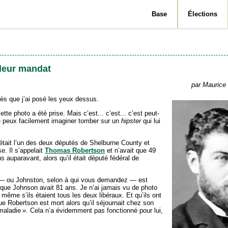
Base
Élections
 leur mandat
par Maurice 
dès que j’ai posé les yeux dessus.
tte photo a été prise. Mais c’est... c’est... c’est peut-
 je peux facilement imaginer tomber sur un
hipster
qui lui
.
il était l’un des deux députés de Shelburne County et
e. Il s’appelait
Thomas Robertson
et n’avait que 49
auparavant, alors qu’il était député fédéral de
 ou Johnston, selon à qui vous deman­dez — est
f que Johnson avait 81 ans. Je n’ai jamais vu de photo
ême s’ils étaient tous les deux libéraux. Et qu’ils ont
sque Robertson est mort alors qu’il séjournait chez son
 maladie ». Cela n’a évidemment pas fonctionné pour lui,