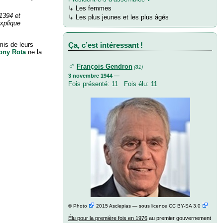
↳
Les femmes
 1394 et
↳ Les plus jeunes et les plus âgés
explique
Ça, c’est intéressant !
mis de leurs
ony Rota
ne la
♂
François Gendron
(81)
3 novembre 1944 —
Fois présenté: 11 Fois élu: 11
©
Photo
2015 Asclepias — sous licence
CC BY-SA 3.0
Élu pour la première fois en 1976
au premier gouvernement