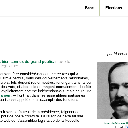
Base
Élections
par Maurice 
s bien connus du grand public,
mais lels
législature.
 peuvent être considéré·e·s comme ceuxes qui «
l arrive parfois, sous des gouvernements minoritaires,
·e·s, lels doivent rester neutres, renonçant ainsi à leur
é des voix, et alors lels se rangent normalement du côté
nt explicitement comme indépendant·e·s, mais seule une
iament
— l’ont fait dans les assemblées partisanes
 sont aussi appelé·e·s à accomplir des fonctions
t vers le fauteuil de la présidence, feignant de
t·e pour ce poste convoité. La raison de cette fausse
te web de l’Assemblée législative de la Nouvelle-
Joseph-Aldéric O
©
Photo