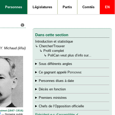
Personnes
Législatures
Partis
Comtés
EN
Dans cette section
Introduction et statistique
↳
Chercher/Trouver
Y. Michaud (il/lui)
→
↳
Profil complet
→
→
↳
PoliCan veut plus d’info sur...
Sous différents angles
Ce gagnant appelé
Personne
Personnes élues à date
Décès en fonction
Premiers ministres
Chefs de l’Opposition officielle
uimet (1847–1916)
— Domaine public
Président·e·s d’assemblée
✓