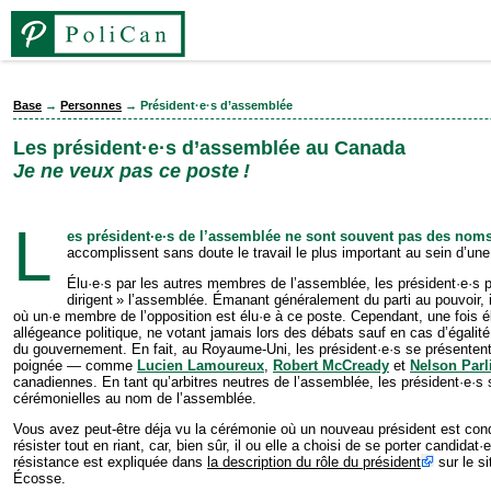
Base
→
Personnes
→ Président·e·s d’assemblée
Les président·e·s d’assemblée au Canada
Je ne veux pas ce poste !
L
es président·e·s de l’assemblée ne sont souvent pas des nom
accomplissent sans doute le travail le plus important au sein d’une 
Élu·e·s par les autres membres de l’assemblée, les président·e·s
dirigent » l’assemblée. Émanant généralement du parti au pouvoir, i
où un·e membre de l’opposition est élu·e à ce poste. Cependant, une fois élu
allégeance politique, ne votant jamais lors des débats sauf en cas d’égalit
du gouvernement. En fait, au Royaume-Uni, les président·e·s se pré­sente
poignée — comme
Lucien Lamoureux
,
Robert McCready
et
Nelson Parl
canadiennes. En tant qu’arbitres neutres de l’as­sem­blée, les président·e·s
cérémonielles au nom de l’assemblée.
Vous avez peut-être déja vu la cérémonie où un nouveau président est condui
résister tout en riant, car, bien sûr, il ou elle a choisi de se porter candida
résistance est expliquée dans
la description du rôle du président
sur le si
Écosse.