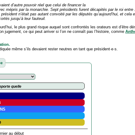
aient d’autre pouvoir réel que celui de financer la
vec mépris par la monarchie. Sept présidents furent décapités par le roi entre
président n’était pas autant convoité par les députés qu’aujourd’hui, et cela 
ortés jusqu’à leur fauteuil.
ourd’hui, le plus grand risque auquel sont confrontés les orateurs est d’être dé
n jugement, ce qui peut arriver si l’on ne connaît pas l’histoire, comme
Anth
ation.
ndiquée même s’ils devaient rester neutres en tant que président·e·s.
ée
porte quelle
C
B
NS
Q
D
nier au début