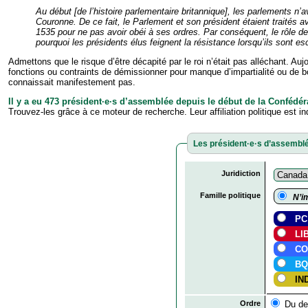
Au début [de l’histoire parlementaire britannique], les parlements n’av
Couronne. De ce fait, le Parlement et son président étaient traités a
1535 pour ne pas avoir obéi à ses ordres. Par conséquent, le rôle de 
pourquoi les présidents élus feignent la résistance lorsqu’ils sont esc
Admettons que le risque d’être décapité par le roi n’était pas alléchant. Auj
fonctions ou contraints de démissionner pour manque d’impartialité ou de bo
connaissait manifestement pas.
Il y a eu 473 président·e·s d’assemblée depuis le début de la Confédér
Trouvez-les grâce à ce moteur de recherche. Leur affiliation politique est i
Les président·e·s d’assembl
Juridiction
Famille politique
N’im
P
LI
CO
B
IN
Ordre
Du der