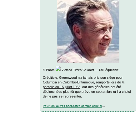
©
Photo
Victoria Times Colonist — Util. équitable
Créditiste, Greenwood n'a jamais pris son siège pour
Columbia en Colombe-Britannique, remporté lors de
la
partielle du 15 juillet 1963
, car des générales ont été
déclenchées plus tôt que prévu en septembre et il a choisi
de ne pas se représenter.
...
Pour 906 autres anecdotes comme celle-ci