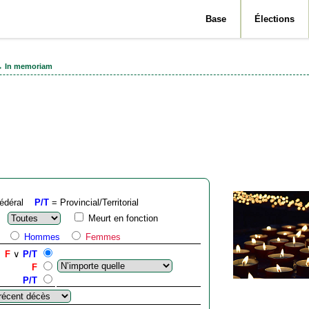
Base
Élections
 In memoriam
par Maurice 
édéral
P/T
= Provincial/Territorial
Meurt en fonction
Hommes
Femmes
F
∨
P/T
F
P/T