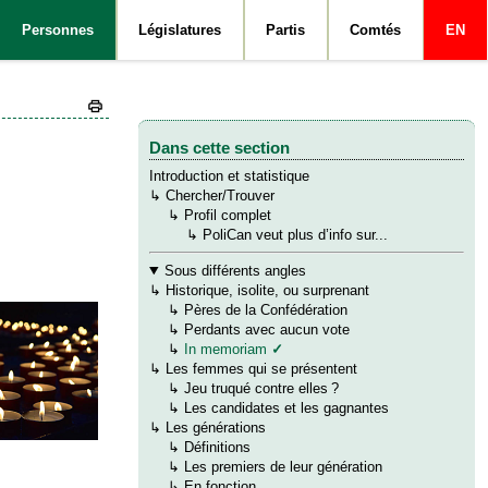
Personnes
Législatures
Partis
Comtés
EN
Dans cette section
Introduction et statistique
Y. Michaud (il/lui)
↳
Chercher/Trouver
→
↳
Profil complet
→
→
↳
PoliCan veut plus d’info sur...
Sous différents angles
↳
Historique, isolite, ou surprenant
→
↳
Pères de la Confédération
→
↳
Perdants avec aucun vote
→
↳
In memoriam
✓
↳
Les femmes qui se présentent
→
↳
Jeu truqué contre elles ?
→
↳
Les candidates et les gagnantes
↳
Les générations
→
↳
Définitions
→
↳
Les premiers de leur génération
→
↳
En fonction