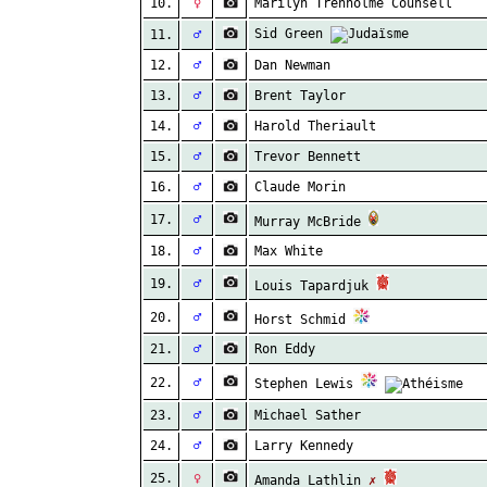
10.
♀
Marilyn Trenholme Counsell
Sid Green
11.
♂
12.
♂
Dan Newman
13.
♂
Brent Taylor
14.
♂
Harold Theriault
15.
♂
Trevor Bennett
16.
♂
Claude Morin
17.
♂
Murray McBride
18.
♂
Max White
19.
♂
Louis Tapardjuk
20.
♂
Horst Schmid
21.
♂
Ron Eddy
22.
♂
Stephen Lewis
23.
♂
Michael Sather
24.
♂
Larry Kennedy
25.
♀
Amanda Lathlin
✗