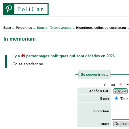
Base
→
Personnes
→ Sous différents angles →
Historique, isolite, ou surprenant
→
In memoriam
I
l y a
49
personnages politiques qui sont décédés en 2026.
On se souvient de...
Se souvenir de...
∨ = ou
F
= F
Année & Cat.
Genre
Tous
Juridiction
Ordre