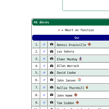
48 décès
✗
= Meurt en fonction
Qui
1.
♂
Dennis Drainville
2.
♂
Lou Sekora
3.
♂
Elmer MacKay
4.
♂
Allan Warrack
5.
♂
David Cooke
6.
♂
John Jansen
7.
♂
Rollie Thornhill
8.
♂
John Hamm
9.
♂
Tom Siddon