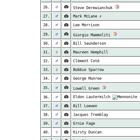
26.
♂
Steve Derewianchuk
27.
♂
Mark McLane
✗
28.
♂
Lee Morrison
29.
♂
Giorgio Mammoliti
30.
♂
Bill Saunderson
31.
♀
Maureen Hemphill
32.
♂
Clément Coté
33.
♀
Bobbie Sparrow
34.
♂
George Munroe
35.
♂
Lowell Green
Eldon Lautermilch
36.
♂
37.
♂
Bill Loewen
38.
♂
Jacques Tremblay
39.
♂
Ernie Fage
40.
♀
Kirsty Duncan