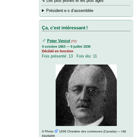
↳
Les plus jeunes et les plus âgés
Président·e·s d’assemblée
Ça, c’est intéressant !
♂
Peter Veniot
(72)
4 octobre 1863 — 6 juillet 1936
Décédé en fonction
Fois présenté: 13 Fois élu: 11
©
Photo
1936 Chambre des communes (Canada) — Util.
équitable