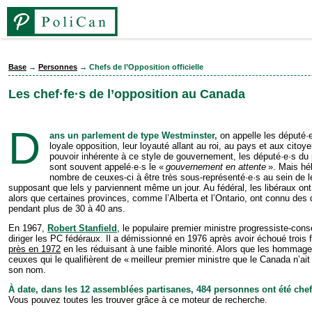
Base
→
Personnes
→ Chefs de l’Opposition officielle
Les chef·fe·s de l’opposition au Canada
D
ans un parlement de type Westminster,
on appelle les député·
loyale opposition, leur loyauté allant au roi, au pays et aux citoy
pouvoir inhérente à ce style de gouvernement, les député·e·s du 
sont souvent appelé·e·s le «
gouvernement en attente
». Mais hé
nombre de ceuxes-ci à être très sous-représenté·e·s au sein de 
supposant que lels y parviennent même un jour. Au fé­dé­ral, les libéraux o
alors que certaines provinces, comme l’Alberta et l’Ontario, ont connu des 
pendant plus de 30 à 40 ans.
En 1967,
Robert Stanfield
, le populaire premier ministre progressiste-con
diriger les PC fédéraux. Il a démissionné en 1976 après avoir échoué trois fo
près en 1972
en les réduisant à une faible minorité. Alors que les hommag
ceuxes qui le qualifièrent de « meilleur premier ministre que le Canada n’ai
son nom.
À date, dans les 12 assemblées partisanes, 484 personnes ont été chef·f
Vous pouvez toutes les trouver grâce à ce moteur de recherche.