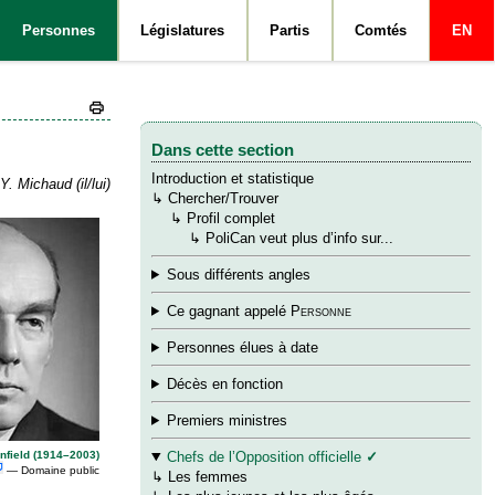
Personnes
Législatures
Partis
Comtés
EN
Dans cette section
Introduction et statistique
Y. Michaud (il/lui)
↳
Chercher/Trouver
→
↳
Profil complet
→
→
↳
PoliCan veut plus d’info sur...
Sous différents angles
Ce gagnant appelé
Personne
Personnes élues à date
Décès en fonction
Premiers ministres
nfield (1914–2003)
Chefs de l’Opposition officielle
✓
— Domaine public
↳
Les femmes