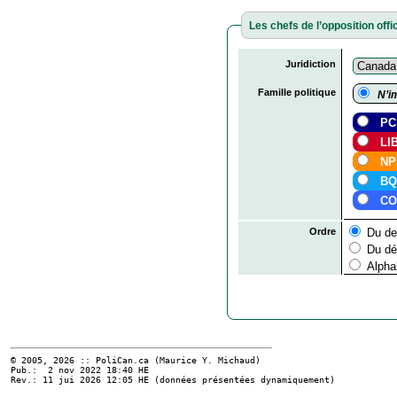
Les chefs de l’opposition offic
Juridiction
Famille politique
N’im
P
LI
N
B
CO
Ordre
Du der
Du déb
Alpha
© 2005, 2026 :: PoliCan.ca (
Maurice Y. Michaud
)
Pub.: 2 nov 2022 18:40
HE
Rev.: 11 jui 2026 12:05
HE
(données présentées dynamiquement)