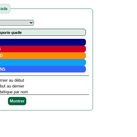
ielle
porte quelle
C
B
PD
Q
NS
nier au début
ut au dernier
bétique par nom