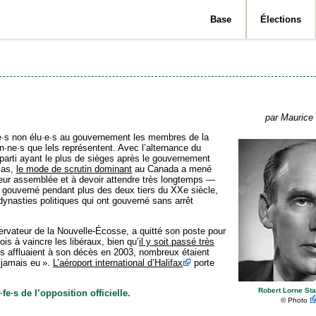
Base
Élections
par Maurice 
e·s non élu·e·s au gouvernement les membres de la
en·ne·s que lels repré­sentent. Avec l’alternance du
parti ayant le plus de sièges après le gouvernement
las,
le mode de scrutin dominant
au Canada a mené
leur assemblée et à devoir attendre très longtemps —
nt gouverné pendant plus des deux tiers du XXe siècle,
dynasties politiques qui ont gouverné sans arrêt
servateur de la Nouvelle-Écosse, a quitté son poste pour
is à vaincre les libéraux, bien qu’
il y soit passé très
es affluaient à son décès en 2003, nombreux étaient
t jamais eu ».
L’aéroport international d’Halifax
porte
Robert Lorne Sta
e·s de l’opposition officielle.
©
Photo