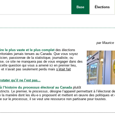
Base
Élections
par Maurice 
re le plus vaste et le plus complet
des élections
territoriales jamais tenues au Canada. Que vous soyez
icien, passionnæ de la statistique, journaliste, ou
oise, ce site ne manquera pas de vous engager dans des
ette question qui vous a amené ici en premier lieu,
té et n’avait pas seulement perdu mais
s’était fait
tater qu’il ne l’est pas...
à l’histoire du
processus électoral
au Canada
plutôt
tincts. Le premier, le
processus
, désigne l’appareil permettant à l’électorat d
 la manière dont les élu·e·s proposent et mettent en œuvre des politiques et 
e sur le
processus
, il se veut une ressource non partisane pour toustes.