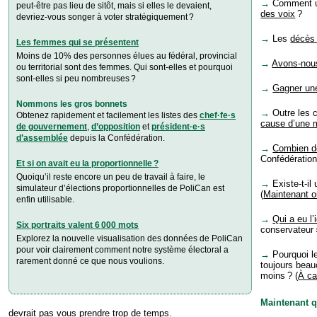
→
Comment un 
peut-être pas lieu de sitôt, mais si elles le devaient,
des voix
?
devriez-vous songer à voter stratégiquement ?
→
Les
décès 
Les femmes qui se présentent
Moins de 10% des personnes élues au fédéral, pro­vin­cial
→
Avons-nous 
ou territorial sont des femmes. Qui sont-elles et pourquoi
sont-elles si peu nombreuses ?
→
Gagner une
Nommons les gros bonnets
→
Outre les 
Obtenez rapidement et facilement les listes des
chef·fe·s
cause d’une 
de gouvernement
,
d’opposition
et
pré­si­dent·e·s
d’assemblée
depuis la Confédération.
→
Combien de
Confédération
Et si on avait eu la proportionnelle ?
Quoiqu’il reste encore un peu de travail à faire, le
→
Existe-t-il
simulateur d’élections pro­por­tion­nelles de PoliCan est
(
Maintenant ou
enfin utilisable.
→
Qui a eu l’
Six portraits valent 6 000 mots
conservateur 
Explorez la nouvelle visualisation des données de PoliCan
pour voir clairement comment notre système électoral a
→
Pourquoi le
rarement donné ce que nous voulions.
toujours bea
moins ? (
À ca
Maintenant qu
devrait pas vous prendre trop de temps.