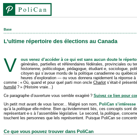
Base
L’ultime répertoire des élections au Canada
V
ous venez d’accéder à ce qui est sans aucun doute le répertoi
générales, partielles et référendaires fédérales, provinciales ou 
historienne, politicologue, pédagogue, étudiant·e, sociologue, polit
citoyen qui s’avoue mordu de la politique canadienne ou québéc
heures d’exploration — ou vous donnera rapidement la réponse à c
comme : « Où, quand et pour quel parti mon oncle
Charlot
s’était-il présen
humilié
? » (Histoire vraie...)
Ce paragraphe d’ouverture vous semble exagéré ?
Suivez ce lien pour cons
Un petit mot avant de vous lancer... Malgré son nom,
PoliCan s’intéresse 
qu’à la
politique
elle-même. Bien qu’évidemment liés, ces concepts sont dis
repré­sen­tant·e·s à l’assemblée législative. Le second, la
politique
, concerne
touchent les personnes que lels représentent. Puisque PoliCan se concentr
Ce que vous pouvez trouver dans PoliCan