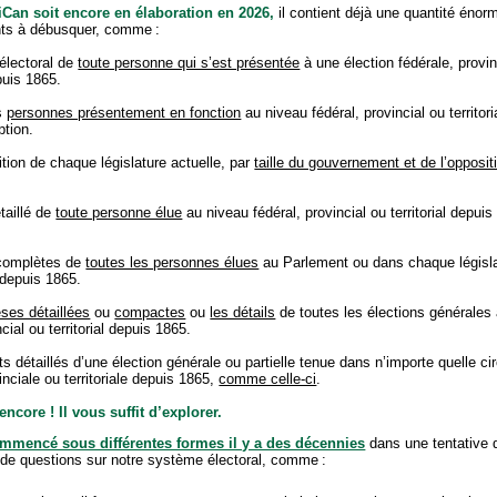
Can soit encore en élaboration en 2026,
il contient déjà une quantité énor
ts à débusquer, comme :
électoral de
toute personne qui s’est présentée
à une élection fédérale, provin
epuis 1865.
es
personnes présentement en fonction
au niveau fédéral, provincial ou territor
ption.
ion de chaque législature actuelle, par
taille du gouvernement et de l’opposit
taillé de
toute personne élue
au niveau fédéral, provincial ou territorial depui
 complètes de
toutes les personnes élues
au Parlement ou dans chaque législa
e depuis 1865.
ses détaillées
ou
compactes
ou
les détails
de toutes les élections générales
ncial ou territorial depuis 1865.
s détaillés d’une élection générale ou partielle tenue dans n’importe quelle ci
inciale ou territoriale depuis 1865,
comme celle-ci
.
encore ! Il vous suffit d’explorer.
mmencé sous différentes formes il y a des décennies
dans une tentative 
 de questions sur notre système électoral, comme :