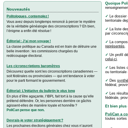
Quoique Poli
renseignemen
Nouveautés
✓
Le dossier 
Politologues, contemplez !
territoriale d
Vous avez depuis longtemps renoncé à percer le mystère
de la véritable généalogie des cir­con­scrip­tions ? Eh bien,
✓
La liste d
l’énigme a enfin été résolue !
par circonscri
Éditorial : J’ai mon voyage !
✓
La composit
représentés
.
La classe politique au Canada est en train de détruire une
belle invention : les commissions chargées du
✓
Un profil dé
redécoupage électoral.
celui-ci
.
Les cicronscriptions baromètres
✓
Les listes
Découvrez quelle sont les circonscriptions canadiennes —
ou territorial
soit fédérales ou provinciales — qui ont tendance à voter
✓
Des
synthè
pour le parti formant le gouvernement.
fédéral, provi
Éditorial: L’Initiative du bulletin le plus long
✓
Les résultat
En plus d’être agaçante, l’IBPL fait tort à la cause qu’elle
fédérale, prov
prétend défendre. Or, les personnes derrière ce gâchis
agissent-elles de manière loyale et honnête ?
Et bien plus 
PoliCan pense que non.
PoliCan a co
toutes sortes
Devrais-je voter stratégiquement ?
Les prochaines élections générales chez vous n’auront