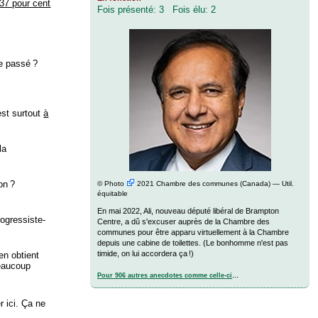
 37 pour cent
Fois présenté: 3 Fois élu: 2
le passé ?
est surtout
à
la
on ?
©
Photo
2021 Chambre des communes (Canada) — Util.
équitable
En mai 2022, Ali, nouveau député libéral de Brampton
ogressiste-
Centre, a dû s'excuser auprès de la Chambre des
communes pour être apparu virtuellement à la Chambre
depuis une cabine de toilettes. (Le bonhomme n'est pas
timide, on lui accordera ça !)
en obtient
eaucoup
...
Pour 906 autres anecdotes comme celle-ci
 ici. Ça ne