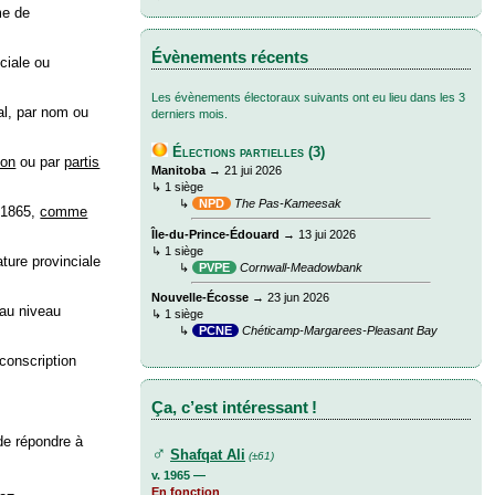
me de
Évènements récents
ciale ou
Les évènements électoraux suivants ont eu lieu dans les 3
ial, par nom ou
derniers mois.
Élections partielles (3)
ion
ou par
partis
Manitoba
→ 21 jui 2026
↳ 1 siège
↳
NPD
The Pas-Kameesak
s 1865,
comme
Île-du-Prince-Édouard
→ 13 jui 2026
↳ 1 siège
ture provinciale
↳
PVPE
Cornwall-Meadowbank
Nouvelle-Écosse
→ 23 jun 2026
 au niveau
↳ 1 siège
↳
PCNE
Chéticamp-Margarees-Pleasant Bay
rconscription
Ça, c’est intéressant !
de répondre à
♂
Shafqat Ali
(±61)
v. 1965 —
En fonction