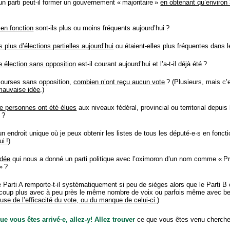
parti peut-il former un gouvernement « majoritaire »
en obtenant qu’environ
en fonction
sont-ils plus ou moins fréquents aujourd’hui ?
plus d’élections partielles aujourd’hui
ou étaient-elles plus fréquentes dans 
 élection sans opposition
est-il courant aujourd’hui et l’a-t-il déjà été ?
courses sans opposition,
combien n’ont reçu aucun vote
? (Plusieurs, mais c’
mauvaise idée
.)
 personnes ont été élues
aux niveaux fédéral, provincial ou territorial depuis 
 ?
 un endroit unique où je peux obtenir les listes de tous les député·e·s en foncti
i !
)
idée
qui nous a donné un parti politique avec l’oximoron d’un nom comme « Pr
» ?
 Parti A remporte-t-il systématiquement si peu de sièges alors que le Parti B 
ucoup plus avec à peu près le même nombre de voix ou parfois même avec b
use de l’efficacité du vote, ou du manque de celui-ci.
)
e vous êtes arrivé·e, allez-y! Allez trouver
ce que vous êtes venu chercher