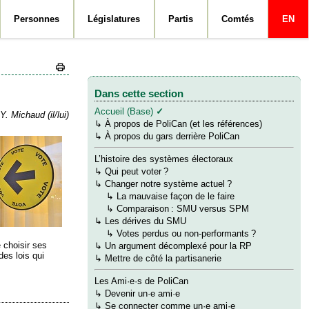
Personnes
Législatures
Partis
Comtés
EN
Dans cette section
Accueil (Base)
✓
Y. Michaud (il/lui)
↳
À propos de PoliCan (et les références)
↳
À propos du gars derrière PoliCan
L’histoire des systèmes électoraux
↳
Qui peut voter ?
↳
Changer notre système actuel ?
→
↳
La mauvaise façon de le faire
→
↳
Comparaison : SMU versus SPM
↳
Les dérives du SMU
→
↳
Votes perdus ou non-performants ?
e choisir ses
↳
Un argument décomplexé pour la RP
des lois qui
↳
Mettre de côté la partisanerie
Les Ami·e·s de PoliCan
↳
Devenir un·e ami·e
↳
Se connecter comme un·e ami·e