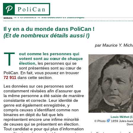
Base
→ Personnes → Introduction et statistique
Base
Il y en a du monde dans PoliCan !
(Et de nombreux détails aussi !)
Élections
par Maurice Y. Michau
T
out comme les personnes qui
Personnes
votent sont au cœur de chaque
élection,
les personnes qui se
sont présentées sont au cœur de
PoliCan. En fait, vous pouvez en trouver
Législatures
72 911
dans cette section.
Les données sur ces personnes sont
constamment révisées afin d’assurer que
Partis
la même personne a été saisie de manière
consistante et correcte. Leur identité de
genre est également enregistrée, y
Comtés
compris ceuxes s’identifiant comme non
binaires en dépit du fait que lels
Louis Méthot (
représentent encore une infime minorité
©
Photo
1859 Jules-Isaï
EN
de ceuxes qui se présentent en élection.
Doma
Tout candidat·e pour qui plus d’information