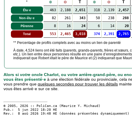
↓
⊕
⊖
T
⊕
⊖
T
463
2,188
2,651
318
2,139
2,457
Élu·e
82
261
343
50
238
288
Non-élu·e
8
16
24
6
14
20
Pérenne
553
2,465
3,018
374
2,391
2,765
Total
** Percentage de profils complets avec au moins un lien de parenté
À date, 4,524 liens ont été faits (parents, grands-parents, frères et sœurs,
etc.). Un lien entre deux personnes résulte en une paire d’enregistrement
indiquerait que Robert était le père de Maurice et (2) indiquerait que Mauric
Alors si
votre
oncle Charlot, ou votre arrière-grand-père, ou en
vous êtes présenté·e
à une élection fédérale ou provinciale, cela n
vous prendre que
quelques secondes pour trouver les détails
mainte
vous êtes arrivé·e sur ce site.
© 2005, 2026 :: PoliCan.ca (
Maurice Y. Michaud
)
Pub.: 5 jun 2022 18:20
HE
Rev.: 8 aoû 2026 19:48
HE
(données présentées dynamiquement)