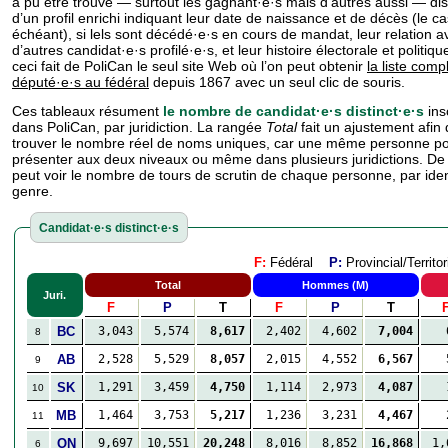
a pu être trouvé — surtout les gagnant·e·s mais d’autres aussi — di
d’un profil enrichi indiquant leur date de naissance et de décès (le ca
échéant), si lels sont dé­cé­dé·e·s en cours de mandat, leur relation a
d’autres candidat·e·s profilé·e·s, et leur histoire électorale et politiqu
ceci fait de PoliCan le seul site Web où l’on peut obtenir
la liste comp
député·e·s au fédéral
depuis 1867 avec un seul clic de souris.
Ces tableaux résument
le nombre de candidat·e·s distinct·e·s
insc
dans PoliCan, par juridiction. La rangée
Total
fait un ajustement afin
trouver le nombre réel de noms uniques, car une même personne po
présenter aux deux niveaux ou même dans plusieurs juridictions. De 
peut voir le nombre de tours de scrutin de chaque personne, par iden
genre.
Candidat·e·s distinct·e·s
F:
Fédéral
P:
Provincial/Territ
Total
Hommes (M)
Juri.
F
P
T
F
P
T
BC
3,043
5,574
8,617
2,402
4,602
7,004
8
AB
2,528
5,529
8,057
2,015
4,552
6,567
9
SK
1,291
3,459
4,750
1,114
2,973
4,087
10
MB
1,464
3,753
5,217
1,236
3,231
4,467
11
ON
9,697
10,551
20,248
8,016
8,852
16,868
1,
6