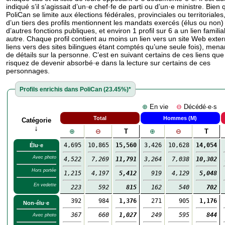
indiqué s’il s’agissait d’un·e chef·fe de parti ou d’un·e ministre. Bien
PoliCan se limite aux élections fédérales, pro­vin­ci­ales ou territoriales
d’un tiers des profils mentionnent les mandats exercés (élus ou non)
d’autres fonctions publiques, et environ 1 profil sur 6 a un lien famili
autre. Chaque profil contient au moins un lien vers un site Web exter
liens vers des sites bilingues étant comptés qu’une seule fois), mena
de détails sur la personne. C’est en suivant certains de ces liens qu
risquez de devenir absorbé·e dans la lecture sur certains de ces
personnages.
Profils enrichis dans PoliCan (23.45%)*
⊕
En vie
⊖
Décédé·e·
Total
Hommes (M)
Catégorie
↓
⊕
⊖
T
⊕
⊖
T
4,695
10,865
15,560
3,426
10,628
14,054
Élu·e
Avec photo
4,522
7,269
11,791
3,264
7,038
10,302
Hors portée
1,215
4,197
5,412
919
4,129
5,048
En vedette
223
592
815
162
540
702
392
984
1,376
271
905
1,176
Non-élu·e
367
660
1,027
249
595
844
Avec photo