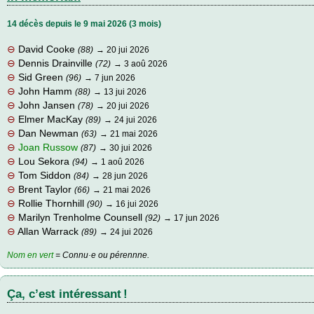
14 décès depuis le 9 mai 2026 (3 mois)
⊖
David Cooke
(88)
→ 20 jui 2026
⊖
Dennis Drainville
(72)
→ 3 aoû 2026
⊖
Sid Green
(96)
→ 7 jun 2026
⊖
John Hamm
(88)
→ 13 jui 2026
⊖
John Jansen
(78)
→ 20 jui 2026
⊖
Elmer MacKay
(89)
→ 24 jui 2026
⊖
Dan Newman
(63)
→ 21 mai 2026
⊖
Joan Russow
(87)
→ 30 jui 2026
⊖
Lou Sekora
(94)
→ 1 aoû 2026
⊖
Tom Siddon
(84)
→ 28 jun 2026
⊖
Brent Taylor
(66)
→ 21 mai 2026
⊖
Rollie Thornhill
(90)
→ 16 jui 2026
⊖
Marilyn Trenholme Counsell
(92)
→ 17 jun 2026
⊖
Allan Warrack
(89)
→ 24 jui 2026
Nom en vert
= Connu·e ou pérennne.
Ça, c’est intéressant !