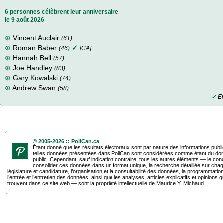
6 personnes célèbrent leur anniversaire
le 9 août 2026
⊕
Vincent Auclair
(61)
⊕
Roman Baber
✓
(46)
[CA]
⊕
Hannah Bell
(57)
⊕
Joe Handley
(83)
⊕
Gary Kowalski
(74)
⊕
Andrew Swan
(58)
✓
En
© 2005-2026 :: PoliCan.ca
Étant donné que les résultats électoraux sont par nature des informations publ
telles données présentées dans PoliCan sont considérées comme étant du do
public. Cependant, sauf indication contraire, tous les autres éléments — le con
consolider ces données dans un format unique, la recherche détaillée sur chaq
législature et candidature, l’organisation et la consultabilité des données, la programmatio
l’entrée et l’entretien des données, ainsi que les analyses, articles explicatifs et opinions q
trouvent dans ce site web — sont la propriété intellectuelle de Maurice Y. Michaud.