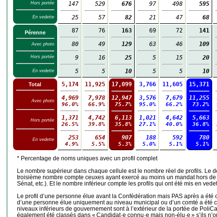
Hors portée
147
529
676
97
498
595
25
57
82
21
47
68
En vedette
87
76
163
69
72
141
Pérenne
80
49
129
63
46
109
Avec photo
Hors portée
9
16
25
5
15
20
5
5
10
5
5
10
En vedette
5,174
11,925
17,099
3,766
11,605
15,371
Total
4,969
7,978
12,947
3,576
7,679
11,255
Avec photo
96.0%
66.9%
75.7%
95.0%
66.2%
73.2%
1,371
4,742
6,113
1,021
4,642
5,663
Hors portée
26.5%
39.8%
35.8%
27.1%
40.0%
36.8%
253
654
907
188
592
780
En vedette
4.9%
5.5%
5.3%
5.0%
5.1%
5.1%
* Percentage de noms uniques avec un profil complet
Le nombre supérieur dans chaque cellule est le nombre réel de profils. Le
troisième nombre compte ceuxes ayant exercé au moins un mandat hors de la
Sénat, etc.). Et le nombre inférieur compte les profils qui ont été mis en vedet
Le profil d’une personne élue avant la Confédération mais PAS après a été cla
d’une personne élue uniquement au niveau municipal ou d’un comté a été c
niveaux inférieurs de gouvernement sont à l’extérieur de la portée de PoliCa
également été classés dans « Candidat·e connu·e mais non-élu·e » s’ils n’o