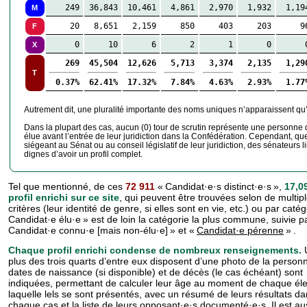
249
36,843
10,461
4,861
2,970
1,932
1,19
M
20
8,651
2,159
850
403
203
9
F
0
10
6
2
1
0
X
269
45,504
12,626
5,713
3,374
2,135
1,29
T
0.37%
62.41%
17.32%
7.84%
4.63%
2.93%
1.77
Autrement dit, une pluralité importante des noms uniques n’apparaissent qu
Dans la plupart des cas, aucun (0) tour de scrutin représente une personne q
élue avant l’entrée de leur juridiction dans la Confédération. Cependant, q
siégeant au Sénat ou au conseil législatif de leur juridiction, des sénateurs
dignes d’avoir un profil complet.
Tel que mentionné, de ces
72 911
« Candidat·e·s distinct·e·s »,
17,0
profil enrichi sur ce site
, qui peuvent être trouvées selon de multip
critères (leur identité de genre, si elles sont en vie, etc.) ou par caté
Candidat·e élu·e » est de loin la catégorie la plus commune, suivie p
Candidat·e connu·e [mais non-élu·e] » et «
Candidat·e pérenne
» .
Chaque profil enrichi condense de nombreux renseignements.
plus des trois quarts d’entre eux disposent d’une photo de la person
dates de naissance (si disponible) et de décès (le cas échéant) sont
indiquées, permettant de calculer leur âge au moment de chaque éle
laquelle lels se sont présentés, avec un résumé de leurs résultats d
chaque cas et la liste de leurs opposant·e·s documenté·e·s. Il est au