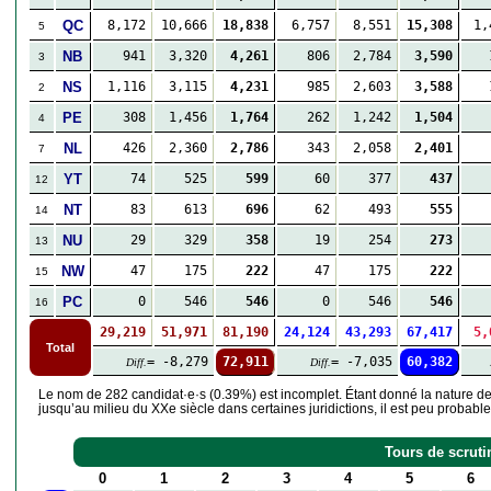
QC
8,172
10,666
18,838
6,757
8,551
15,308
1,
5
NB
941
3,320
4,261
806
2,784
3,590
3
NS
1,116
3,115
4,231
985
2,603
3,588
2
PE
308
1,456
1,764
262
1,242
1,504
4
NL
426
2,360
2,786
343
2,058
2,401
7
YT
74
525
599
60
377
437
12
NT
83
613
696
62
493
555
14
NU
29
329
358
19
254
273
13
NW
47
175
222
47
175
222
15
PC
0
546
546
0
546
546
16
29,219
51,971
81,190
24,124
43,293
67,417
5,
Total
= -8,279
72,911
= -7,035
60,382
Diff.
Diff.
Le nom de 282 candidat·e·s (0.39%) est incomplet. Étant donné la nature de 
jusqu’au milieu du XXe siècle dans certaines juridictions, il est peu probab
Tours de scruti
0
1
2
3
4
5
6