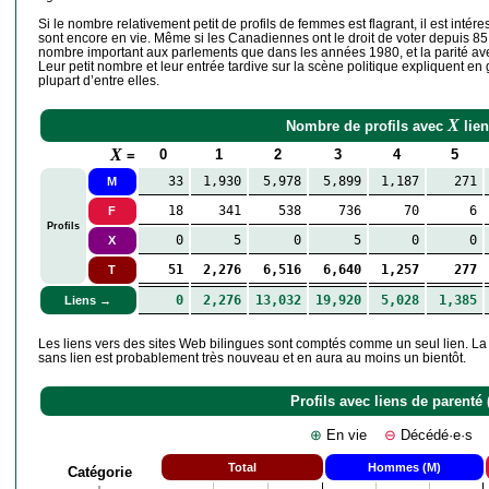
Si le nombre relativement petit de profils de femmes est flagrant, il est int
sont encore en vie. Même si les Canadiennes ont le droit de voter depuis 85
nombre important aux parlements que dans les années 1980, et la parité avec les 
Leur petit nombre et leur entrée tardive sur la scène politique expliquent en
plupart d’entre elles.
X
Nombre de profils avec
lien
X
0
1
2
3
4
5
=
33
1,930
5,978
5,899
1,187
271
M
18
341
538
736
70
6
F
Profils
0
5
0
5
0
0
X
51
2,276
6,516
6,640
1,257
277
T
0
2,276
13,032
19,920
5,028
1,385
Liens →
Les liens vers des sites Web bilingues sont comptés comme un seul lien. La pl
sans lien est probablement très nouveau et en aura au moins un bientôt.
Profils avec liens de parenté 
⊕
En vie
⊖
Décédé·e·
Total
Hommes (M)
Catégorie