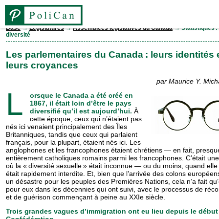
Base
→
Législatures
→
Assemblées législatives du Canada
→ Statistiques : 
diversité
Base
Les parlementaires du Canada : leurs identités 
leurs croyances
Élections
par Maurice Y. Michau
L
orsque le Canada a été créé en
Personnes
1867, il était loin d’être le pays
diversifié qu’il est aujourd’hui.
À
cette époque, ceux qui n’étaient pas
Législatures
nés ici venaient principalement des Îles
Britanniques, tandis que ceux qui parlaient
français, pour la plupart, étaient nés ici. Les
Partis
anglophones et les francophones étaient chrétiens — en fait, presqu
entièrement catholiques romains parmi les francophones. C’était un
où la « diversité sexuelle » était inconnue — ou du moins, quand elle l
était rapidement interdite. Et, bien que l’arrivée des colons européens
Comtés
un désastre pour les peuples des Premières Nations, cela n’a fait qu
pour eux dans les décennies qui ont suivi, avec le processus de récon
et de guérison commençant à peine au XXIe siècle.
EN
Trois grandes vagues d’immigration ont eu lieu depuis le début
Confédération.