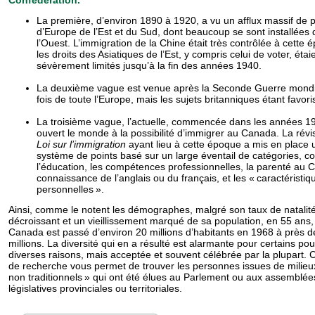
La première, d’environ 1890 à 1920, a vu un afflux massif de
d’Europe de l’Est et du Sud, dont beaucoup se sont installées
l’Ouest. L’immigration de la Chine était très contrôlée à cette 
les droits des Asiatiques de l’Est, y compris celui de voter, étai
sévèrement limités jusqu’à la fin des années 1940.
La deuxième vague est venue après la Seconde Guerre mondia
fois de toute l’Europe, mais les sujets britanniques étant favori
La troisième vague, l’actuelle, commencée dans les années 1
ouvert le monde à la possibilité d’immigrer au Canada. La révi
Loi sur l’immi­gra­tion
ayant lieu à cette époque a mis en place 
système de points basé sur un large éventail de catégories, 
l’éducation, les compé­tences professionnelles, la parenté au 
connaissance de l’anglais ou du français, et les « caractéristiq
personnelles ».
Ainsi, comme le notent les démographes, malgré son taux de natalit
décroissant et un vieillissement marqué de sa population, en 55 ans,
Canada est passé d’environ 20 millions d’habitants en 1968 à près d
millions. La diversité qui en a résulté est alarmante pour certains pou
diverses raisons, mais acceptée et souvent célébrée par la plupart.
de recherche vous permet de trouver les personnes issues de milieu
non traditionnels » qui ont été élues au Parlement ou aux assemblée
législatives provinciales ou territoriales.