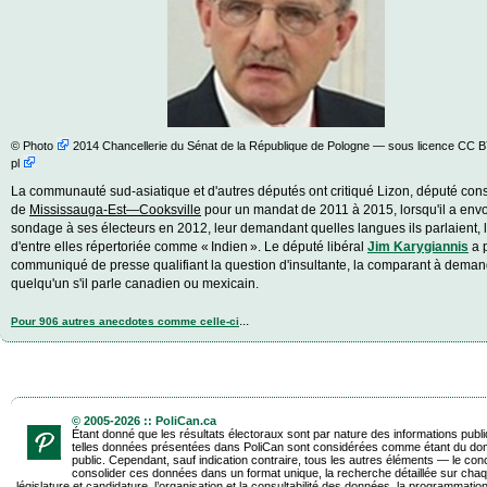
©
Photo
2014 Chancellerie du Sénat de la République de Pologne — sous licence
CC B
pl
La communauté sud-asiatique et d'autres députés ont critiqué Lizon, député con­se
de
Mississauga-Est—Cooksville
pour un mandat de 2011 à 2015, lorsqu'il a env
sondage à ses électeurs en 2012, leur demandant quelles langues ils parlaient, 
d'entre elles répertoriée comme « Indien ». Le député libéral
Jim Karygiannis
a 
communiqué de presse qualifiant la question d'insultante, la comparant à deman
quelqu'un s'il parle canadien ou mexicain.
...
Pour 906 autres anecdotes comme celle-ci
© 2005-2026 :: PoliCan.ca
Étant donné que les résultats électoraux sont par nature des informations publ
telles données présentées dans PoliCan sont considérées comme étant du do
public. Cependant, sauf indication contraire, tous les autres éléments — le con
consolider ces données dans un format unique, la recherche détaillée sur chaq
législature et candidature, l’organisation et la consultabilité des données, la programmatio