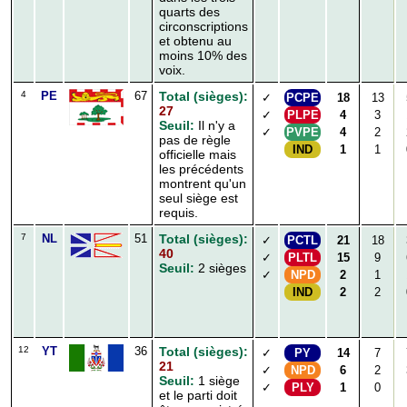
quarts des
circonscriptions
et obtenu au
moins 10% des
voix.
4
PE
67
Total (sièges):
✓
PCPE
18
13
27
✓
PLPE
4
3
Seuil:
Il n'y a
✓
PVPE
4
2
pas de règle
IND
1
1
officielle mais
les précédents
montrent qu'un
seul siège est
requis.
7
NL
51
Total (sièges):
✓
PCTL
21
18
40
✓
PLTL
15
9
Seuil:
2 sièges
✓
NPD
2
1
IND
2
2
12
YT
36
Total (sièges):
✓
PY
14
7
21
✓
NPD
6
2
Seuil:
1 siège
✓
PLY
1
0
et le parti doit