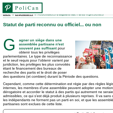
Base
→
Législatures
→ Assemblées d’aujourd’hui: Partis représentés
Base
Statut de parti reconnu ou officiel... ou non
par Maurice Y. Michau
Élections
G
agner un siège dans une
assemblée partisane n'est
souvent pas suffisant
pour
Personnes
obtenir tous les privilèges
parlementaires. Le type de reconnaissance
et le seuil requis pour l'obtenir varient par
Législatures
juridiction, les privilèges les plus convoités
étant le financement des bureaux de
recherche des partis et le droit de poser
des questions (et combien) durant la Période des questions.
Partis
Cependant, comme cette détermination est régie par des règles légis
internes, les membres d'une assemblée peuvent adopter une motion
Comtés
dérogatoire et accorder le statut à des partis qui autrement ne serai
admis­sibles, ce qui s'est déjà produit à plusieurs reprises. Il va sans
les indépendants ne forment pas un parti en soi, et que les assembl
partisanes sont exclues de cette liste.
EN