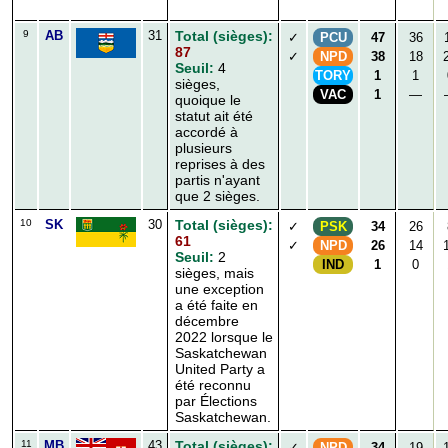
9
AB
31
Total (sièges):
✓
PCU
47
36
87
✓
NPD
38
18
Seuil:
4
TORY
1
1
sièges,
VAC
1
—
quoique le
statut ait été
accordé à
plusieurs
reprises à des
partis n'ayant
que 2 sièges.
10
SK
30
Total (sièges):
✓
PSK
34
26
61
✓
NPD
26
14
Seuil:
2
IND
1
0
sièges, mais
une exception
a été faite en
décembre
2022 lorsque le
Saskatchewan
United Party a
été reconnu
par Élections
Saskatchewan.
11
MB
43
Total (sièges):
✓
NPD
34
19