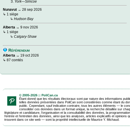
York—Simcoe
Nunavut
→ 28 sep 2026
↳ 1 siège
↳
Hudson Bay
Alberta
→ 9 nov 2026
↳ 1 siège
↳
Calgary-Shaw
Référendum
Alberta
→ 19 oct 2026
↳ 87 comtés
© 2005-2026 :: PoliCan.ca
Étant donné que les résultats électoraux sont par nature des informations publ
telles données présentées dans PoliCan sont considérées comme étant du do
public. Cependant, sauf indication contraire, tous les autres éléments — le con
consolider ces données dans un format unique, la recherche détaillée sur chaq
législature et candidature, l’organisation et la consultabilité des données, la programmatio
l’entrée et l’entretien des données, ainsi que les analyses, articles explicatifs et opinions q
trouvent dans ce site web — sont la propriété intellectuelle de Maurice Y. Michaud.