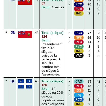
57
✓
PCM
20
15
Seuil:
4 sièges
PLM
1
0
IND
2
2
6
ON
44
Total (sièges):
✓
PCO
77
58
124
✓
NPD
26
10
Seuil:
✓
PLO
14
7
Présentement
PVO
2
1
fixé à 12
IND
2
1
sièges,
puisque la
VAC
3
—
règle prévoit
10% du
nombre total
de sièges à
l'assemblée.
5
QC
43
Total (sièges):
✓
CAQ
79
42
125
✓
PLQ
18
8
Seuil:
12
✓
QS
11
7
sièges ou 20%
✓
PQ
7
5
du vote
PCQ
1
0
populaire, mais
des exceptions
IND
9
6