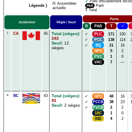
✓
Parti officiellement reco
N:
Assemblée
Légende }
Parti
PAR
actuelle
T
Total
Partis
Juridiction
Règle / Seuil
♂
R
PAR
T
1
CA
45
Total (sièges):
✓
PLC
171
100
343
✓
PCC
138
114
Seuil:
12
✓
BQ
21
16
sièges
NPD
5
2
PVC
1
0
VAC
7
—
8
BC
43
Total (sièges):
✓
NPD
48
16
93
✓
PCCB
38
23
Seuil:
2 sièges
✓
PVCB
2
2
1BC
1
0
IND
4
2