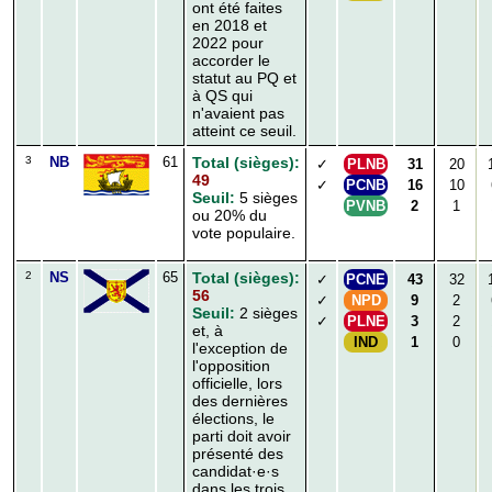
ont été faites
en 2018 et
2022 pour
accorder le
statut au PQ et
à QS qui
n'avaient pas
atteint ce seuil.
3
NB
61
Total (sièges):
✓
PLNB
31
20
49
✓
PCNB
16
10
Seuil:
5 sièges
PVNB
2
1
ou 20% du
vote populaire.
2
NS
65
Total (sièges):
✓
PCNE
43
32
56
✓
NPD
9
2
Seuil:
2 sièges
✓
PLNE
3
2
et, à
IND
1
0
l'exception de
l'opposition
officielle, lors
des dernières
élections, le
parti doit avoir
présenté des
candidat·e·s
dans les trois