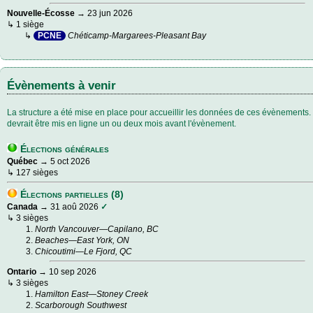
Nouvelle-Écosse
→ 23 jun 2026
↳ 1 siège
↳
PCNE
Chéticamp-Margarees-Pleasant Bay
Évènements à venir
La structure a été mise en place pour accueillir les données de ces évènements
devrait être mis en ligne un ou deux mois avant l'évènement.
Élections générales
Québec
→
5 oct 2026
↳
127 sièges
Élections partielles (8)
Canada
→ 31 aoû 2026
✓
↳ 3 sièges
North Vancouver—Capilano, BC
Beaches—East York, ON
Chicoutimi—Le Fjord, QC
Ontario
→ 10 sep 2026
↳ 3 sièges
Hamilton East—Stoney Creek
Scarborough Southwest