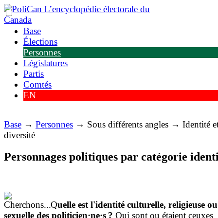
Base
Élections
Personnes
Législatures
Partis
Comtés
EN
Base
→
Personnes
→ Sous différents angles → Identité e
diversité
Personnages politiques par catégorie identi
par Maurice Y. Michaud
Q
uelle est l'identité culturelle, religieuse ou
sexuelle des politicien·ne·s ?
Qui sont ou étaient ceuxes