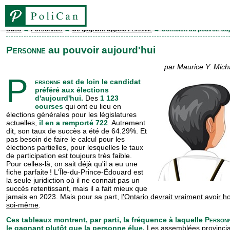
Base
→
Personnes
→
Ce gagnant appelé
Personne
→ Combien au pouvoir auj
Base
Personne
au pouvoir aujourd'hui
par Maurice Y. Michau
Élections
P
ersonne
est de loin le candidat
préféré aux élections
d'aujourd'hui.
Des
1 123
Personnes
courses
qui ont eu lieu en
élections générales pour les législatures
actuelles,
il en a remporté 722
. Autrement
Législatures
dit, son taux de succès a été de 64.29%. Et
pas besoin de faire le calcul pour les
élections partielles, pour lesquelles le taux
de participation est toujours très faible.
Partis
Pour celles-là, on sait déjà qu'il a eu une
fiche parfaite ! L'Île-du-Prince-Édouard est
la seule juridiction où il ne connait pas un
Comtés
succès retentissant, mais il a fait mieux que
jamais en 2023. Mais pour sa part,
l'Ontario devrait vraiment avoir h
soi-même
.
EN
Ces tableaux montrent, par parti, la fréquence à laquelle
Person
le gagnant plutôt que la personne élue.
Les assemblées provincia