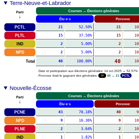
Terre-Neuve-et-Labrador
Courses → Élections générales
Parti
↓
Élu·e·s
Personne
PCTL
21
52.50%
21
10
PLTL
15
37.50%
15
10
IND
2
5.00%
2
10
NPD
2
5.00%
2
10
40
Total
40
100.00%
10
Date et participation aux élections générales: 14 oct 2025 → 52.57%
Personne
était le gagnant des générales:
!!!
40 ↔ 21
PCTL
Nouvelle-Écosse
Courses → Élections générales
Parti
↓
Élu·e·s
Personne
PCNE
43
78.18%
40
9
NPD
9
16.36%
9
10
PLNE
2
3.64%
2
10
IND
1
1.82%
1
10