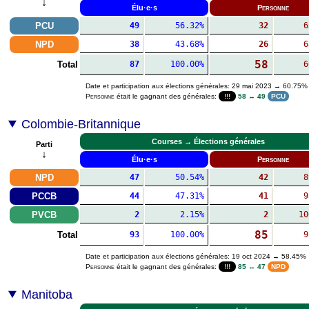
↓
Élu·e·s
Personne
PCU
49
56.32%
32
6
NPD
38
43.68%
26
6
58
Total
87
100.00%
6
Date et participation aux élections générales: 29 mai 2023 → 60.75%
Personne
était le gagnant des générales:
!!!
58 ↔ 49
PCU
Colombie-Britannique
Courses → Élections générales
Parti
↓
Élu·e·s
Personne
NPD
47
50.54%
42
8
PCCB
44
47.31%
41
9
PVCB
2
2.15%
2
10
85
Total
93
100.00%
9
Date et participation aux élections générales: 19 oct 2024 → 58.45%
Personne
était le gagnant des générales:
!!!
85 ↔ 47
NPD
Manitoba