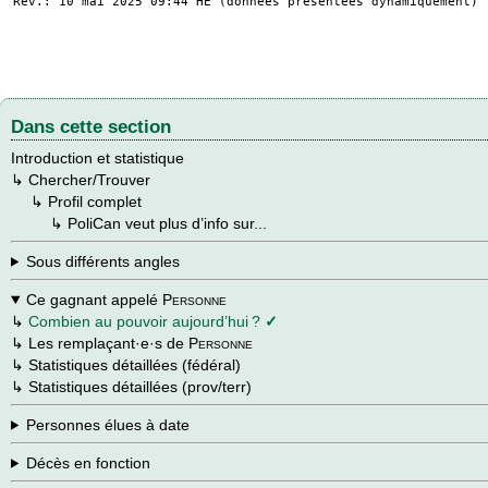
Rev.: 10 mai 2025 09:44
HE
(données présentées dynamiquement)
Dans cette section
Introduction et statistique
↳
Chercher/Trouver
→
↳
Profil complet
→
→
↳
PoliCan veut plus d’info sur...
Sous différents angles
Ce gagnant appelé
Personne
↳
Combien au pouvoir aujourd’hui ?
✓
↳
Les remplaçant·e·s de
Personne
↳
Statistiques détaillées (fédéral)
↳
Statistiques détaillées (prov/terr)
Personnes élues à date
Décès en fonction