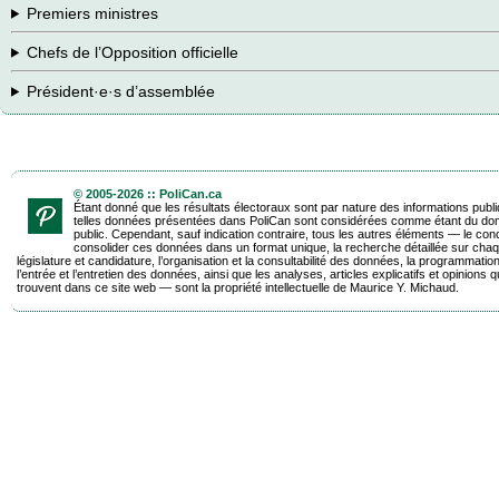
Premiers ministres
Chefs de l’Opposition officielle
Président·e·s d’assemblée
© 2005-2026 :: PoliCan.ca
Étant donné que les résultats électoraux sont par nature des informations publ
telles données présentées dans PoliCan sont considérées comme étant du do
public. Cependant, sauf indication contraire, tous les autres éléments — le con
consolider ces données dans un format unique, la recherche détaillée sur chaq
législature et candidature, l’organisation et la consultabilité des données, la programmatio
l’entrée et l’entretien des données, ainsi que les analyses, articles explicatifs et opinions q
trouvent dans ce site web — sont la propriété intellectuelle de Maurice Y. Michaud.