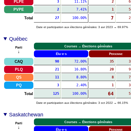
PLPE
3
11.11%
2
6
PVPE
2
7.41%
1
5
7
Total
27
100.00%
2
Date et participation aux élections générales: 3 avr 2023 → 69.97%
Québec
Courses → Élections générales
Parti
↓
Élu·e·s
Personne
CAQ
90
72.00%
35
3
PLQ
21
16.80%
20
9
QS
11
8.80%
8
7
PQ
3
2.40%
1
3
64
Total
125
100.00%
5
Date et participation aux élections générales: 3 oct 2022 → 66.15%
Saskatchewan
Courses → Élections générales
Parti
↓
Élu·e·s
Personne