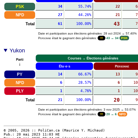
PSK
34
55.74%
22
6
NPD
27
44.26%
21
7
43
Total
61
100.00%
7
Date et participation aux élections générales: 28 oct 2024 → 57.40%
Personne
était le gagnant des générales:
!!!
43 ↔ 34
PSK
Yukon
Courses → Élections générales
Parti
↓
Élu·e·s
Personne
PY
14
66.67%
13
9
NPD
6
28.57%
6
10
PLY
1
4.76%
1
10
20
Total
21
100.00%
9
Date et participation aux élections générales: 3 nov 2025 → 53.07%
Personne
était le gagnant des générales:
!!!
20 ↔ 6
NPD
© 2005, 2026 :: PoliCan.ca (
Maurice Y. Michaud
)
Pub.: 20 mai 2023 11:03
HE