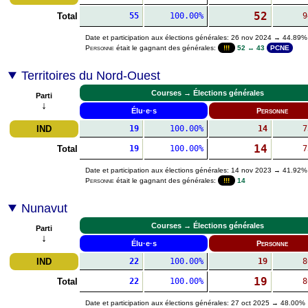
52
Total
55
100.00%
9
Date et participation aux élections générales: 26 nov 2024 → 44.89%
Personne
était le gagnant des générales:
!!!
52 ↔ 43
PCNE
Territoires du Nord-Ouest
Courses → Élections générales
Parti
↓
Élu·e·s
Personne
IND
19
100.00%
14
7
14
Total
19
100.00%
7
Date et participation aux élections générales: 14 nov 2023 → 41.92%
Personne
était le gagnant des générales:
!!!
14
Nunavut
Courses → Élections générales
Parti
↓
Élu·e·s
Personne
IND
22
100.00%
19
8
19
Total
22
100.00%
8
Date et participation aux élections générales: 27 oct 2025 → 48.00%