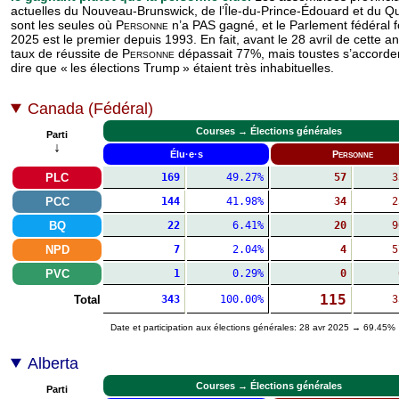
actuelles du Nouveau-Brunswick, de l’Île-du-Prince-Édouard et du 
sont les seules où
Personne
n’a PAS gagné, et le Parlement fédéral 
2025 est le premier depuis 1993. En fait, avant le 28 avril de cette an
taux de réussite de
Personne
dépassait 77%, mais toustes s’accorder
dire que « les élections Trump » étaient très inhabituelles.
Canada (Fédéral)
Courses → Élections générales
Parti
↓
Élu·e·s
Personne
PLC
169
49.27%
57
3
PCC
144
41.98%
34
2
BQ
22
6.41%
20
9
NPD
7
2.04%
4
5
PVC
1
0.29%
0
115
Total
343
100.00%
3
Date et participation aux élections générales: 28 avr 2025 → 69.45%
Alberta
Courses → Élections générales
Parti