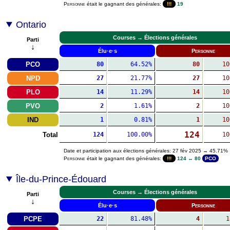
Personne
était le gagnant des générales:
!!!
19
Ontario
Courses → Élections générales
Parti
↓
Élu·e·s
Personne
PCO
80
64.52%
80
10
NPD
27
21.77%
27
10
PLO
14
11.29%
14
10
PVO
2
1.61%
2
10
IND
1
0.81%
1
10
124
Total
124
100.00%
10
Date et participation aux élections générales: 27 fév 2025 → 45.71%
Personne
était le gagnant des générales:
!!!
124 ↔ 80
PCO
Île-du-Prince-Édouard
Courses → Élections générales
Parti
↓
Élu·e·s
Personne
PCPE
22
81.48%
4
1