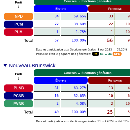
Courses → Élections générales
Parti
↓
Élu·e·s
Personne
NPD
34
59.65%
33
9
PCM
22
38.60%
22
10
PLM
1
1.75%
1
10
56
Total
57
100.00%
9
Date et participation aux élections générales: 3 oct 2023 → 55.26%
Personne
était le gagnant des générales:
!!!
56 ↔ 34
NPD
Nouveau-Brunswick
Courses → Élections générales
Parti
↓
Élu·e·s
Personne
PLNB
31
63.27%
13
4
PCNB
16
32.65%
10
6
PVNB
2
4.08%
2
10
25
Total
49
100.00%
5
Date et participation aux élections générales: 21 oct 2024 → 64.82%