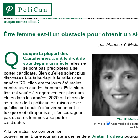
Base
→
Personnes
→ Sous différents angles →
Les femmes qui se présente
truqué contre elles ?
Base
Être femme est-il un obstacle pour obtenir un s
Élections
par Maurice Y. Michau
Q
uoique la plupart des
Canadiennes aient le droit de
Personnes
vote depuis un siècle,
elles ne
se sont pas pré­ci­pi­tées à se
porter candidate. Bien qu’elles soient plus
Législatures
disposées à le faire depuis le milieu des
années ’70, elles ont toujours été moins
nombreuses que les hommes. Et la si­tu­a­
tion est vouée à s’aggraver, car plu­sieurs
Partis
élues dans les années 2020 ont choisi de
se retirer de la politique en raison de ce
qu’elles ont qualifié d’environnement «
Comtés
toxique » et ultrapartisan, n’encourageant
pas d’autres femmes à se porter
Tina R. Molina
candidates.
©
Photo
Assemblée législati
— Uti
EN
À la formation de son premier
gouvernement, une journaliste a demandé à
Justin Trudeau
pourquo