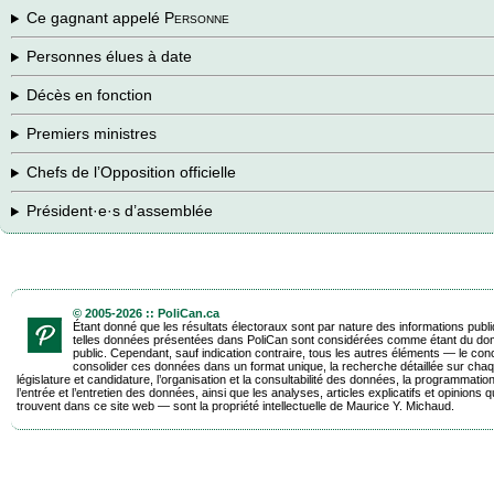
Ce gagnant appelé
Personne
Personnes élues à date
Décès en fonction
Premiers ministres
Chefs de l’Opposition officielle
Président·e·s d’assemblée
© 2005-2026 :: PoliCan.ca
Étant donné que les résultats électoraux sont par nature des informations publ
telles données présentées dans PoliCan sont considérées comme étant du do
public. Cependant, sauf indication contraire, tous les autres éléments — le con
consolider ces données dans un format unique, la recherche détaillée sur chaq
législature et candidature, l’organisation et la consultabilité des données, la programmatio
l’entrée et l’entretien des données, ainsi que les analyses, articles explicatifs et opinions q
trouvent dans ce site web — sont la propriété intellectuelle de Maurice Y. Michaud.