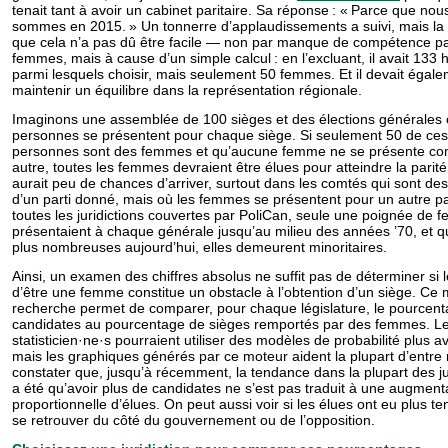
tenait tant à avoir un cabinet paritaire. Sa réponse : « Parce que nou
sommes en 2015. » Un tonnerre d’applaudissements a suivi, mais la v
que cela n’a pas dû être facile — non par manque de compétence pa
femmes, mais à cause d’un simple calcul : en l’excluant, il avait 13
parmi lesquels choisir, mais seulement 50 femmes. Et il devait égal
maintenir un équilibre dans la représentation régionale.
Imaginons une assemblée de 100 sièges et des élections générales o
personnes se présentent pour chaque siège. Si seulement 50 de ce
personnes sont des femmes et qu’aucune femme ne se présente co
autre, toutes les femmes devraient être élues pour atteindre la parité
aurait peu de chances d’arriver, surtout dans les comtés qui sont de
d’un parti donné, mais où les femmes se présentent pour un autre pa
toutes les juridictions couvertes par PoliCan, seule une poignée de
présentaient à chaque générale jusqu’au milieu des années ’70, et 
plus nombreuses aujourd’hui, elles demeurent minoritaires.
Ainsi, un examen des chiffres absolus ne suffit pas de déterminer si le
d’être une femme constitue un obstacle à l’obtention d’un siège. Ce
recherche permet de comparer, pour chaque législature, le pourcen
candidates au pourcentage de sièges remportés par des femmes. L
statisticien·ne·s pourraient utiliser des modèles de probabilité plus 
mais les graphiques générés par ce moteur aident la plupart d’entre
constater que, jusqu’à récemment, la tendance dans la plupart des ju
a été qu’avoir plus de candidates ne s’est pas traduit à une aug­men­ta
proportionnelle d’élues. On peut aussi voir si les élues ont eu plus t
se retrouver du côté du gouvernement ou de l’opposition.