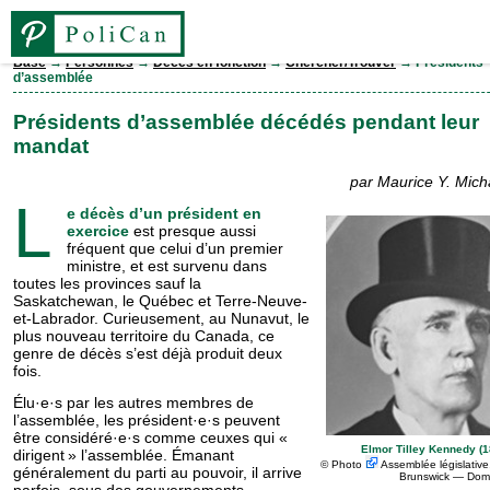
Base
→
Personnes
→
Décès en fonction
→
Chercher/Trouver
→ Présidents
d’assemblée
Base
Présidents d’assemblée décédés pendant leur
mandat
Élections
par Maurice Y. Michau
L
e décès d’un président en
Personnes
exercice
est presque aussi
fréquent que celui d’un premier
ministre, et est survenu dans
Législatures
toutes les provinces sauf la
Saskatchewan, le Québec et Terre-Neuve-
et-Labrador. Curi­euse­ment, au Nunavut, le
Partis
plus nouveau territoire du Canada, ce
genre de décès s’est déjà produit deux
fois.
Comtés
Élu·e·s par les autres membres de
l’assemblée, les président·e·s peuvent
être considéré·e·s comme ceuxes qui «
Elmor Tilley Kennedy (
dirigent » l’assemblée. Émanant
EN
©
Photo
Assemblée législativ
généralement du parti au pouvoir, il arrive
Brunswick — Doma
parfois, sous des gouvernements