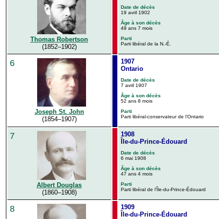
Date de décès
19 avril 1902
Âge à son décès
49 ans 7 mois
Thomas Robertson
Parti
Parti libéral de la N.-É.
(1852–1902)
1907
6
Ontario
Date de décès
7 avril 1907
Âge à son décès
52 ans 8 mois
Joseph St. John
Parti
Parti libéral-conservateur de l’Ontario
(1854–1907)
1908
7
Île-du-Prince-Édouard
Date de décès
6 mai 1908
Âge à son décès
47 ans 4 mois
Parti
Albert Douglas
Parti libéral de l’Île-du-Prince-Édouard
(1860–1908)
1909
8
Île-du-Prince-Édouard