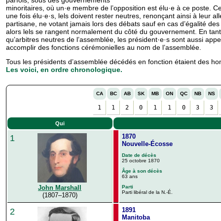
minoritaires, où un·e membre de l’opposition est élu·e à ce poste. 
une fois élu·e·s, lels doivent rester neutres, renonçant ainsi à leur a
partisane, ne votant jamais lors des débats sauf en cas d’égalité des 
alors lels se rangent normalement du côté du gouvernement. En tant
qu’arbitres neutres de l’assemblée, les président·e·s sont aussi appe
accomplir des fonctions cérémonielles au nom de l’assemblée.
Tous les présidents d’assemblée décédés en fonction étaient des h
Les voici, en ordre chronologique.
CA
BC
AB
SK
MB
ON
QC
NB
NS
1
1
2
0
1
1
0
3
3
Qui
1870
1
Nouvelle-Écosse
Date de décès
25 octobre 1870
Âge à son décès
63 ans
Parti
John Marshall
Parti libéral de la N.-É.
(1807–1870)
1891
2
Manitoba