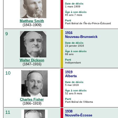
Date de décès
1 mars 1909
Âge à son décès
65 ans 7 mois
Matthew Smith
Parti
Parti libéral de l’Île-du-Prince-Édouard
(1843–1909)
1916
9
Nouveau-Brunswick
Date de décès
23 janvier 1916
Âge à son décès
68 ans
Parti
Walter Dickson
Indépendant
(1847–1916)
1919
10
Alberta
Date de décès
5 mai 1919
Âge à son décès
52 ans 9 mois
Parti
Charles Fisher
Parti libéral de l’Alberta
(1866–1919)
1938
11
Nouvelle-Écosse