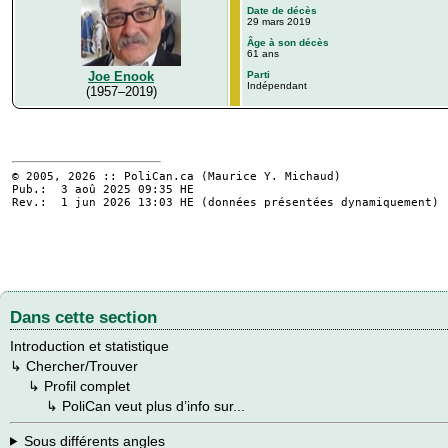
Date de décès
29 mars 2019
Âge à son décès
61 ans
Parti
Joe Enook
Indépendant
(1957–2019)
© 2005, 2026 :: PoliCan.ca (
Maurice Y. Michaud
)
Pub.: 3 aoû 2025 09:35
HE
Rev.: 1 jun 2026 13:03
HE
(données présentées dynamiquement)
Dans cette section
Introduction et statistique
↳
Chercher/Trouver
→
↳
Profil complet
→
→
↳
PoliCan veut plus d’info sur...
Sous différents angles