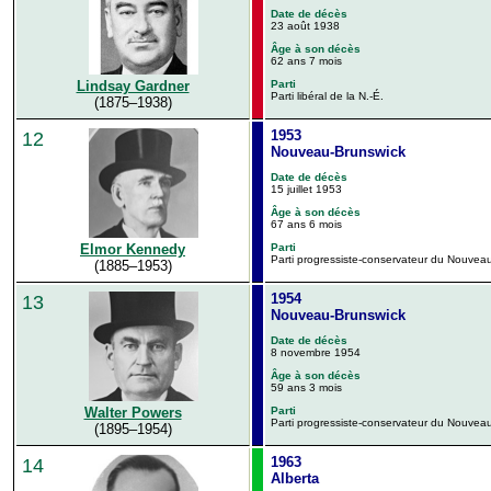
Date de décès
23 août 1938
Âge à son décès
62 ans 7 mois
Lindsay Gardner
Parti
Parti libéral de la N.-É.
(1875–1938)
1953
12
Nouveau-Brunswick
Date de décès
15 juillet 1953
Âge à son décès
67 ans 6 mois
Parti
Elmor Kennedy
Parti progressiste-conservateur du Nouvea
(1885–1953)
1954
13
Nouveau-Brunswick
Date de décès
8 novembre 1954
Âge à son décès
59 ans 3 mois
Walter Powers
Parti
Parti progressiste-conservateur du Nouvea
(1895–1954)
1963
14
Alberta