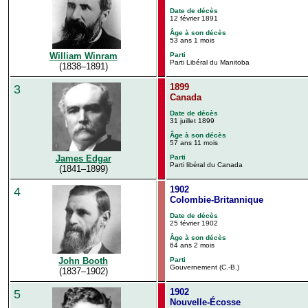
Date de décès
12 février 1891
Âge à son décès
53 ans 1 mois
Parti
William Winram
Parti Libéral du Manitoba
(1838–1891)
1899
3
Canada
Date de décès
31 juillet 1899
Âge à son décès
57 ans 11 mois
Parti
James Edgar
Parti libéral du Canada
(1841–1899)
1902
4
Colombie-Britannique
Date de décès
25 février 1902
Âge à son décès
64 ans 2 mois
Parti
John Booth
Gouvernement (C.-B.)
(1837–1902)
1902
5
Nouvelle-Écosse