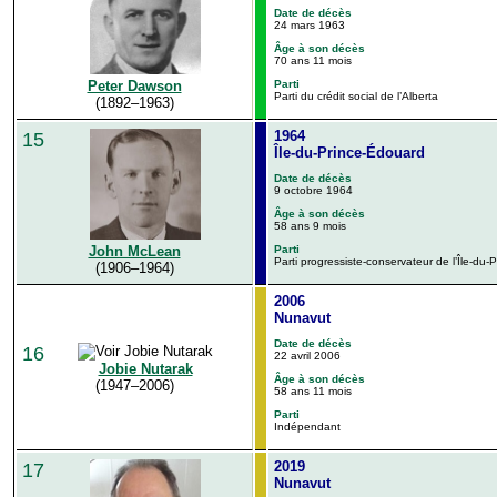
Date de décès
24 mars 1963
Âge à son décès
70 ans 11 mois
Peter Dawson
Parti
Parti du crédit social de l’Alberta
(1892–1963)
1964
15
Île-du-Prince-Édouard
Date de décès
9 octobre 1964
Âge à son décès
58 ans 9 mois
Parti
John McLean
Parti progressiste-conservateur de l’Île-du
(1906–1964)
2006
Nunavut
Date de décès
16
22 avril 2006
Jobie Nutarak
Âge à son décès
(1947–2006)
58 ans 11 mois
Parti
Indépendant
2019
17
Nunavut